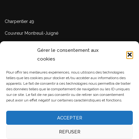
Charpentier 49
Couvreur Montreuil-Juigné
Couvreur Avrillé
Gérer le consentement aux
Recherche de fuite Angers
cookies
Pour offrir les meilleures expériences, nous utilisons des technologies
Charpentier Maine – et – Loire
telles que les cookies pour stocker et/ou accéder aux informations des
appareils. Le fait de consentir à ces technologies nous permettra de traiter
Couvreur 49
des données telles que le comportement de navigation ou les ID uniques
sur ce site. Le fait de ne pas consentir ou de retirer son consentement
Couvreur Beaucouze
peut avoir un effet négatif sur certaines caractéristiques et fonctions.
Rénovation toiture
ACCEPTER
REFUSER
Retrouvez-nous aussi dans votre annuaire local favori.