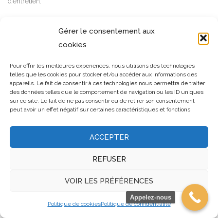
d’entretien.
DALEP 2100 20 litres
Gérer le consentement aux
Le conditionnement de 20 litres est principalement destiné aux
cookies
grandes surfaces ou aux entreprises de couverture qui réalisent
Pour offrir les meilleures expériences, nous utilisons des technologies
régulièrement des traitements antimousses.
telles que les cookies pour stocker et/ou accéder aux informations des
Quel est le prix du DALEP
appareils. Le fait de consentir à ces technologies nous permettra de traiter
des données telles que le comportement de navigation ou les ID uniques
2100 ?
sur ce site. Le fait de ne pas consentir ou de retirer son consentement
peut avoir un effet négatif sur certaines caractéristiques et fonctions.
Le prix du DALEP 2100 varie selon plusieurs critères :
ACCEPTER
la contenance (5 L, 10 L ou 20 L) ;
REFUSER
le revendeur ;
les promotions en cours ;
VOIR LES PRÉFÉRENCES
les frais de livraison éventuels.
Appelez-nous
Politique de cookies
Politique de confidentialité
Le format de 20 litres offre généralement un coût au litre plus